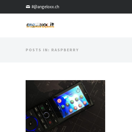
#@angeloxx.ch
POSTS IN: RASPBERRY