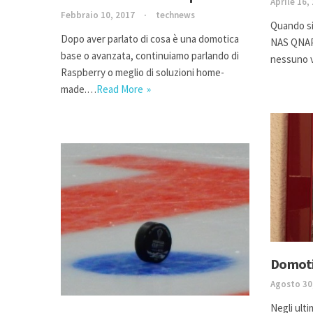
Aprile 16,
Febbraio 10, 2017
technews
Quando si
Dopo aver parlato di cosa è una domotica
NAS QNAP 
base o avanzata, continuiamo parlando di
nessuno v
Raspberry o meglio di soluzioni home-
made.…
Read More
Domoti
Agosto 30
Negli ulti