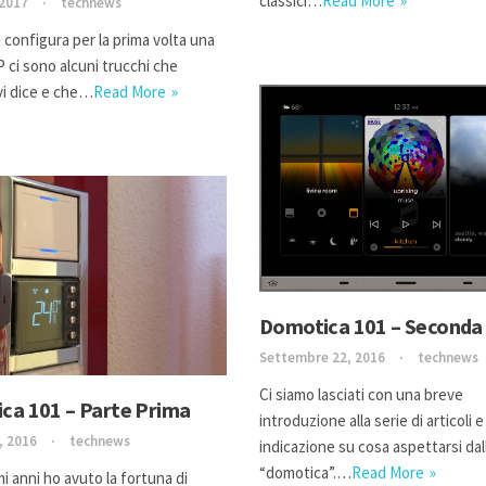
classici…
Read More
 2017
technews
 configura per la prima volta una
ci sono alcuni trucchi che
i dice e che…
Read More
Domotica 101 – Seconda
Settembre 22, 2016
technews
Ci siamo lasciati con una breve
ca 101 – Parte Prima
introduzione alla serie di articoli 
, 2016
technews
indicazione su cosa aspettarsi dal
“domotica”.…
Read More
mi anni ho avuto la fortuna di