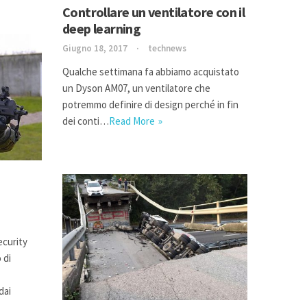
Controllare un ventilatore con il
deep learning
Giugno 18, 2017
technews
Qualche settimana fa abbiamo acquistato
un Dyson AM07, un ventilatore che
potremmo definire di design perché in fin
dei conti…
Read More
ecurity
 di
dai