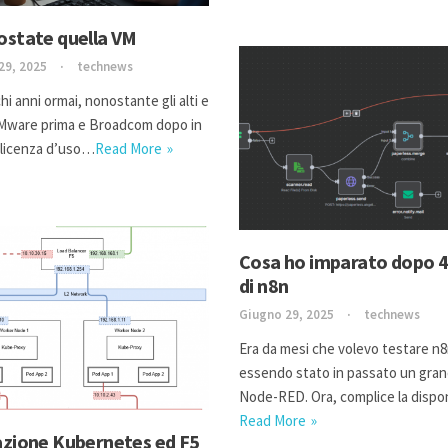
ostate quella VM
29, 2025
technews
i anni ormai, nonostante gli alti e
VMware prima e Broadcom dopo in
i licenza d’uso…
Read More
Cosa ho imparato dopo 4
di n8n
Giugno 29, 2025
technews
Era da mesi che volevo testare n8
essendo stato in passato un gran
Node-RED. Ora, complice la dispo
Read More
azione Kubernetes ed F5