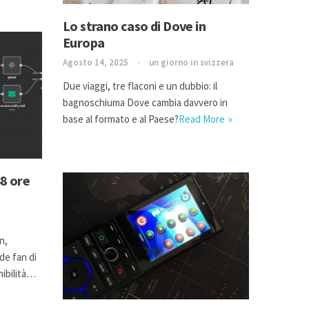
Lo strano caso di Dove in
Europa
Agosto 14, 2025
un giorno in svizzera
Due viaggi, tre flaconi e un dubbio: il
bagnoschiuma Dove cambia davvero in
base al formato e al Paese?
Read More
8 ore
n,
de fan di
nibilità…