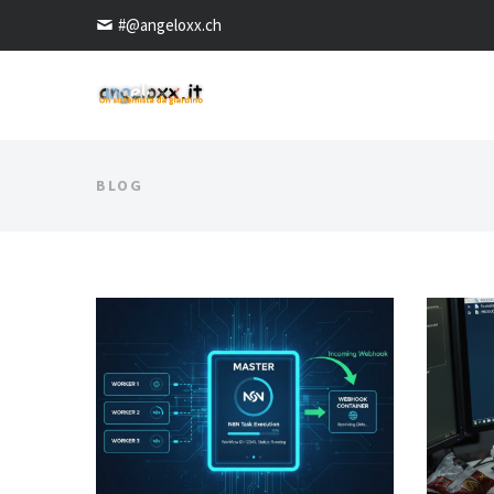
#@angeloxx.ch
BLOG