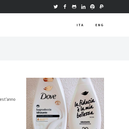
ITA
ENG
uest’anno