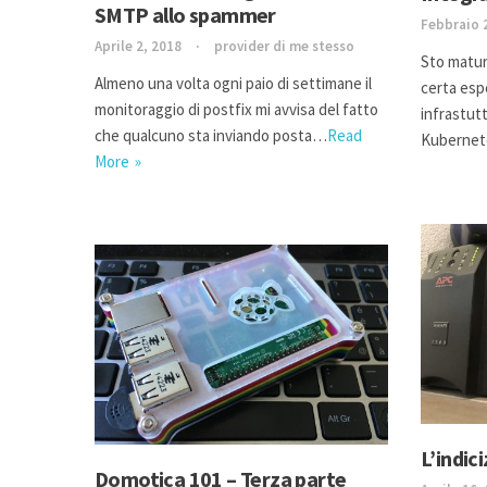
SMTP allo spammer
Febbraio 
Aprile 2, 2018
provider di me stesso
Sto matur
Almeno una volta ogni paio di settimane il
certa esp
monitoraggio di postfix mi avvisa del fatto
infrastut
che qualcuno sta inviando posta…
Read
Kuberne
More
L’indic
Domotica 101 – Terza parte