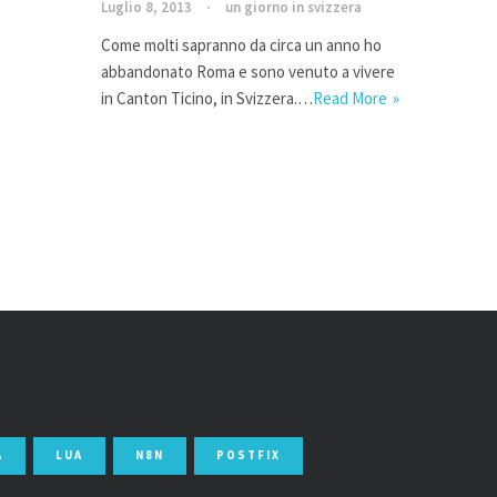
Luglio 8, 2013
un giorno in svizzera
Come molti sapranno da circa un anno ho
abbandonato Roma e sono venuto a vivere
in Canton Ticino, in Svizzera.…
Read More
A
LUA
N8N
POSTFIX