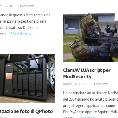
25, 2018
technews
ando in questi ultimi tempi una
erienza nella gestione di una
tura basata su Docker e
tes e…
Read More
ClamAV LUA script per
ModSecurity
Aprile 16, 2017
technews
Ho cominciato ad utilizzare ModS
nel 2004 quando ho avuto bisogno
progettegere applicazioni come
izzazione foto di QPhoto
PhpMyAdmin oppure SquirrelMail 