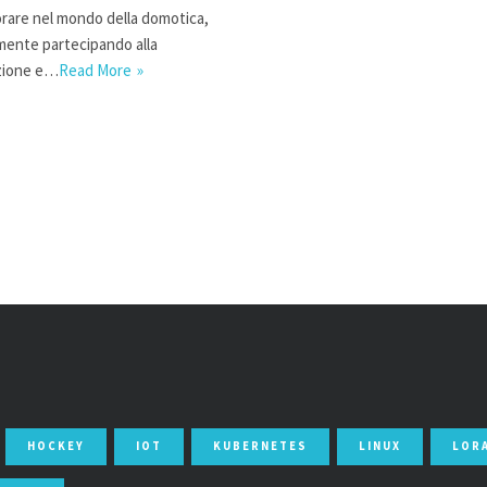
orare nel mondo della domotica,
amente partecipando alla
zione e…
Read More
HOCKEY
IOT
KUBERNETES
LINUX
LOR