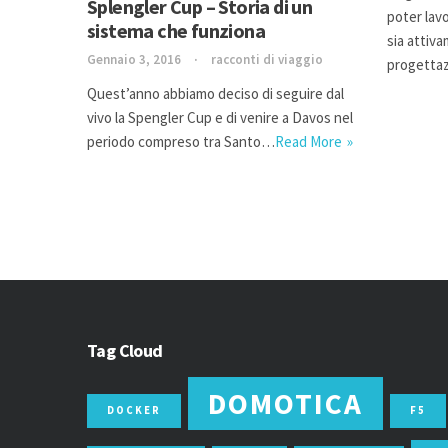
Splengler Cup – Storia di un
poter lav
sistema che funziona
sia attiv
Gennaio 3, 2016
racconti di viaggio
progetta
Quest’anno abbiamo deciso di seguire dal
vivo la Spengler Cup e di venire a Davos nel
periodo compreso tra Santo…
Read More
Tag Cloud
DOMOTICA
DOCKER
F5