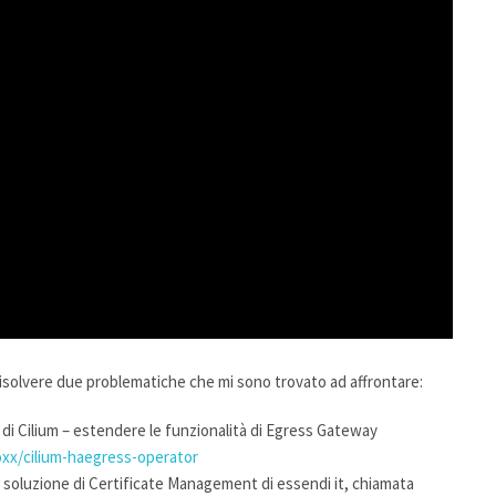
risolvere due problematiche che mi sono trovato ad affrontare:
di Cilium – estendere le funzionalità di Egress Gateway
oxx/cilium-haegress-operator
 soluzione di Certificate Management di essendi it, chiamata