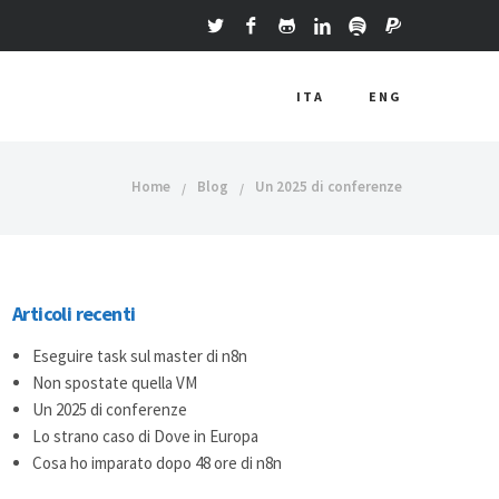
ITA
ENG
Home
Blog
Un 2025 di conferenze
Articoli recenti
Eseguire task sul master di n8n
Non spostate quella VM
Un 2025 di conferenze
Lo strano caso di Dove in Europa
Cosa ho imparato dopo 48 ore di n8n