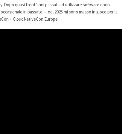
y. Dopo quasi trent’anni passati ad utilizzare software open
occasionale in passato — nel 2025 mi sono messo in gioco per la
ubeCon + CloudNativeCon Europe: