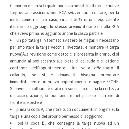
Camorino e senza la quale non sarà possibile ritirare le nuove
targhe. Una assicurazione RCA svizzera può costare, per la
moto come nel mio caso, circa il 50% di una equivalente
italiana. Io oggi pago lo stesso premio italiano ma alla RCA
che avevo prima ho aggiunto anche la casco parziale
un portatarga in formato svizzero (e magari il necessario
per smontare la targa vecchia, rivettata, e montare la targa
nuova)Alla revisione come detto ci si presenta in orario, ci si
annuncia al box accanto alle piste di collaudo e si ottiene
conferma dell’appuntamento. Una volta effettuato il
collaudo, se si è rimandati bisogna prenotare
immediatamente un nuovo appuntamento e pagare 33CHF.
Se invece il collaudo è stato un successo e si ha la certezza
dell’assicurazione, si può andare nel palazzo marrone di
fronte alle piste e
prima la coda A, che ritira tutti i documenti in originale, la
targa e una copia del proprio permesso di soggiorno
poi la coda B, che consegna la targa nuova ed un