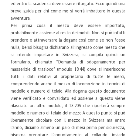
ed entro la scadenza deve essere ritargato. Ecco quindi una
breve guida per chi come me si vorrà imbattere in questa
avventura.
Per prima cosa il mezzo deve essere importato,
probabilmente assieme al resto dei mobili. Non si può infatti
prendere e attraversare la dogana così come se non fosse
nulla, bensi bisogna dichiararlo all’ingresso come mezzo che
si intende importare in Svizzera; si compila quindi un
formulario, chiamato “Domanda di sdoganamento per
masserizie di trasloco” (modulo 18.44) dove si inseriscono
tutti i dati relativi al proprietario di tutte le merci,
comprendendo anche il mezzo di locomozione in termini di
modello e numero di telaio. Alla dogana questo documento
viene verificato e convalidato ed assieme a questo viene
rilasciato un altro modulo, il 13.20A che riporterà sempre
modello e numero di telaio del mezzo.A questo punto si può
liberamente circolare con il mezzo in Svizzera ma entro
l’anno, diciamo almeno un paio di mesi prima per sicurezza,
bisogna prenotare l’appuntamento al collaudo, inviarlo