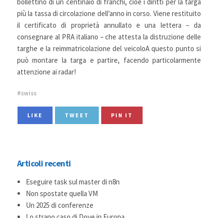
bollettino di un centinaio di franchi, cioè i diritti per la targa
più la tassa di circolazione dell’anno in corso. Viene restituito
il certificato di proprietà annullato e una lettera – da
consegnare al PRA italiano – che attesta la distruzione delle
targhe e la reimmatricolazione del veicoloA questo punto si
può montare la targa e partire, facendo particolarmente
attenzione ai radar!
swiss
LIKE
TWEET
PIN IT
Articoli recenti
Eseguire task sul master di n8n
Non spostate quella VM
Un 2025 di conferenze
Lo strano caso di Dove in Europa